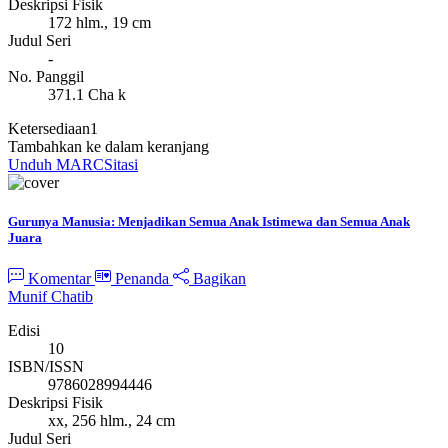
Deskripsi Fisik
172 hlm., 19 cm
Judul Seri
-
No. Panggil
371.1 Cha k
Ketersediaan
1
Tambahkan ke dalam keranjang
Unduh MARC
Sitasi
Gurunya Manusia: Menjadikan Semua Anak Istimewa dan Semua Anak
Juara
Komentar
Penanda
Bagikan
Munif Chatib
Edisi
10
ISBN/ISSN
9786028994446
Deskripsi Fisik
xx, 256 hlm., 24 cm
Judul Seri