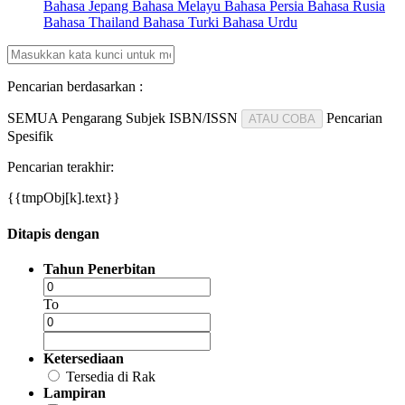
Bahasa Jepang
Bahasa Melayu
Bahasa Persia
Bahasa Rusia
Bahasa Thailand
Bahasa Turki
Bahasa Urdu
Pencarian berdasarkan :
SEMUA
Pengarang
Subjek
ISBN/ISSN
Pencarian
ATAU COBA
Spesifik
Pencarian terakhir:
{{tmpObj[k].text}}
Ditapis dengan
Tahun Penerbitan
To
Ketersediaan
Tersedia di Rak
Lampiran