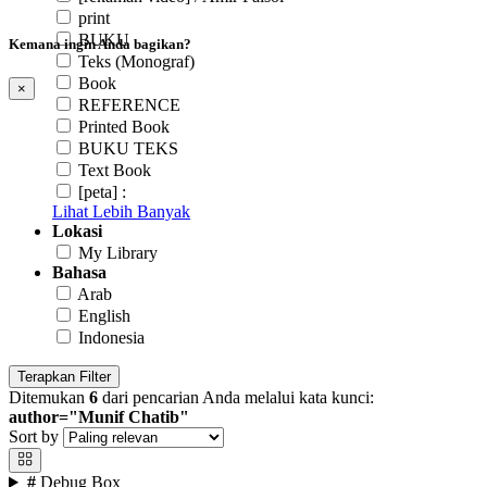
print
BUKU
Kemana ingin Anda bagikan?
Teks (Monograf)
Book
×
REFERENCE
Printed Book
BUKU TEKS
Text Book
[peta] :
Lihat Lebih Banyak
Lokasi
My Library
Bahasa
Arab
English
Indonesia
Terapkan Filter
Ditemukan
6
dari pencarian Anda melalui kata kunci:
author="Munif Chatib"
Sort by
#
Debug Box