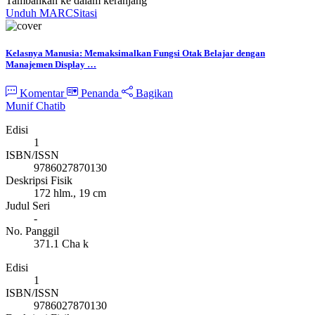
Tambahkan ke dalam keranjang
Unduh MARC
Sitasi
Kelasnya Manusia: Memaksimalkan Fungsi Otak Belajar dengan
Manajemen Display …
Komentar
Penanda
Bagikan
Munif Chatib
Edisi
1
ISBN/ISSN
9786027870130
Deskripsi Fisik
172 hlm., 19 cm
Judul Seri
-
No. Panggil
371.1 Cha k
Edisi
1
ISBN/ISSN
9786027870130