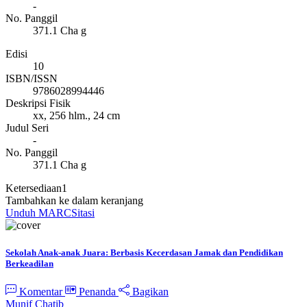
-
No. Panggil
371.1 Cha g
Edisi
10
ISBN/ISSN
9786028994446
Deskripsi Fisik
xx, 256 hlm., 24 cm
Judul Seri
-
No. Panggil
371.1 Cha g
Ketersediaan
1
Tambahkan ke dalam keranjang
Unduh MARC
Sitasi
Sekolah Anak-anak Juara: Berbasis Kecerdasan Jamak dan Pendidikan
Berkeadilan
Komentar
Penanda
Bagikan
Munif Chatib