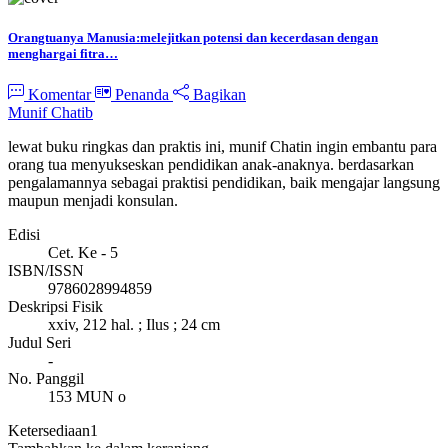
Orangtuanya Manusia:melejitkan potensi dan kecerdasan dengan
menghargai fitra…
Komentar
Penanda
Bagikan
Munif Chatib
lewat buku ringkas dan praktis ini, munif Chatin ingin embantu para
orang tua menyukseskan pendidikan anak-anaknya. berdasarkan
pengalamannya sebagai praktisi pendidikan, baik mengajar langsung
maupun menjadi konsulan.
Edisi
Cet. Ke - 5
ISBN/ISSN
9786028994859
Deskripsi Fisik
xxiv, 212 hal. ; Ilus ; 24 cm
Judul Seri
-
No. Panggil
153 MUN o
Ketersediaan
1