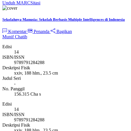
Unduh MARC
Sitasi
Sekolahnya Manusia: Sekolah Berbasis Multiple Intelligences di Indonesia
Komentar
Penanda
Bagikan
Munif Chatib
Edisi
14
ISBN/ISSN
9789791284288
Deskripsi Fisik
xxiv, 188 hlm., 23.5 cm
Judul Seri
-
No. Panggil
156.315 Cha s
Edisi
14
ISBN/ISSN
9789791284288
Deskripsi Fisik
xxiv, 188 hlm., 23.5 cm