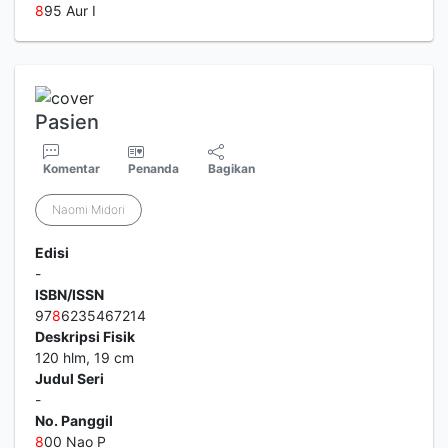
8
95 Aur I
Pasien
Komentar
Penanda
Bagikan
Naomi Midori
Edisi
-
ISBN/ISSN
97
8
6235467214
Deskripsi Fisik
120 hlm, 19 cm
Judul Seri
-
No. Panggil
8
00 Nao P