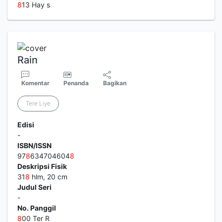
8
13 Hay s
Rain
Komentar
Penanda
Bagikan
Tere Liye
Edisi
-
ISBN/ISSN
97
8
634704604
8
Deskripsi Fisik
31
8
hlm, 20 cm
Judul Seri
-
No. Panggil
8
00 Ter R