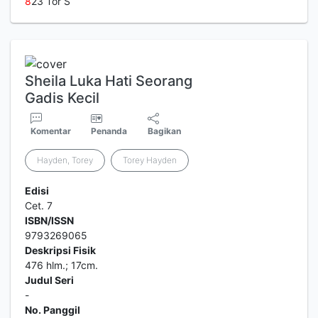
8
23 Tor S
Sheila Luka Hati Seorang
Gadis Kecil
Komentar
Penanda
Bagikan
Hayden, Torey
Torey Hayden
Edisi
Cet. 7
ISBN/ISSN
9793269065
Deskripsi Fisik
476 hlm.; 17cm.
Judul Seri
-
No. Panggil