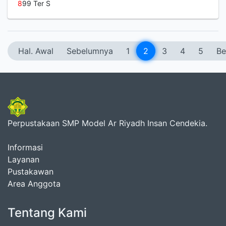
8
99 Ter S
Hal. Awal
Sebelumnya
1
2
3
4
5
Be
Perpustakaan SMP Model Ar Riyadh Insan Cendekia.
Informasi
Layanan
Pustakawan
Area Anggota
Tentang Kami