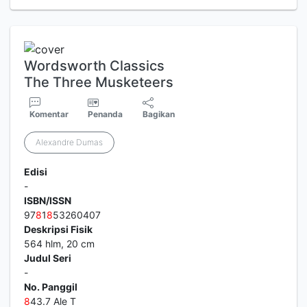
Wordsworth Classics
The Three Musketeers
Komentar
Penanda
Bagikan
Alexandre Dumas
Edisi
-
ISBN/ISSN
97
8
1
8
53260407
Deskripsi Fisik
564 hlm, 20 cm
Judul Seri
-
No. Panggil
8
43.7 Ale T