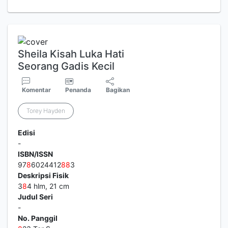
Sheila Kisah Luka Hati
Seorang Gadis Kecil
Komentar
Penanda
Bagikan
Torey Hayden
Edisi
-
ISBN/ISSN
97
8
6024412
8
8
3
Deskripsi Fisik
3
8
4 hlm, 21 cm
Judul Seri
-
No. Panggil