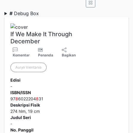
#
Debug Box
If We Make It Through
December
Komentar
Penanda
Bagikan
Auryn Vientania
Edisi
-
ISBN/ISSN
97
8
6022204
8
31
Deskripsi Fisik
274 hlm, 19 cm
Judul Seri
-
No. Panggil