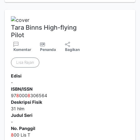
Tara Binns High-flying
Pilot
Komentar
Penanda
Bagikan
Lisa Rajan
Edisi
-
ISBN/ISSN
97
8
000
8
306564
Deskripsi Fisik
31 hlm
Judul Seri
-
No. Panggil
8
00 Lis T