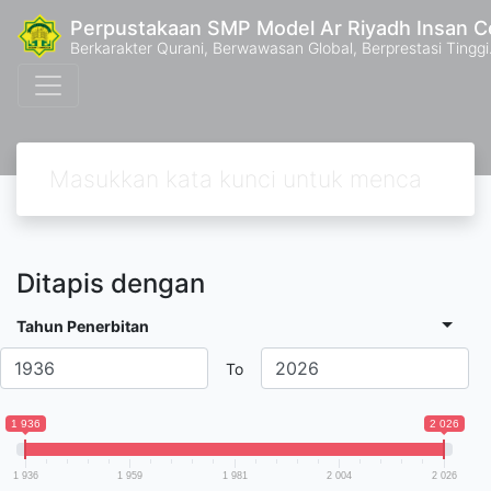
Perpustakaan SMP Model Ar Riyadh Insan C
Berkarakter Qurani, Berwawasan Global, Berprestasi Tinggi
Ditapis dengan
Tahun Penerbitan
To
1 936
2 026
1 936
1 959
1 981
2 004
2 026