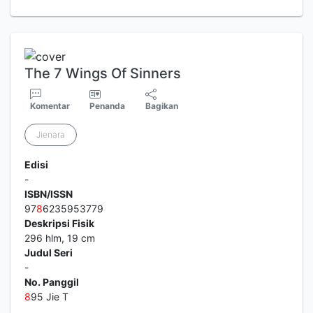
The 7 Wings Of Sinners
Komentar
Penanda
Bagikan
Jienara
Edisi
-
ISBN/ISSN
97
8
6235953779
Deskripsi Fisik
296 hlm, 19 cm
Judul Seri
-
No. Panggil
8
95 Jie T