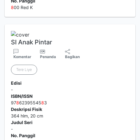
No. Panggil
8
00 Red K
SI Anak Pintar
Komentar
Penanda
Bagikan
Tere Liye
Edisi
-
ISBN/ISSN
97
8
62395545
8
3
Deskripsi Fisik
364 hlm, 20 cm
Judul Seri
-
No. Panggil