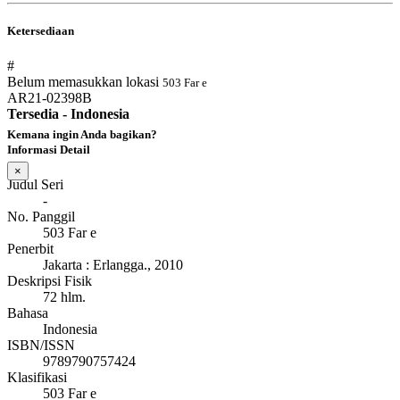
Ketersediaan
#
Belum memasukkan lokasi
503 Far e
AR21-02398B
Tersedia - Indonesia
Kemana ingin Anda bagikan?
Informasi Detail
×
Judul Seri
-
No. Panggil
503 Far e
Penerbit
Jakarta
:
Erlangga
.,
2010
Deskripsi Fisik
72 hlm.
Bahasa
Indonesia
ISBN/ISSN
9789790757424
Klasifikasi
503 Far e