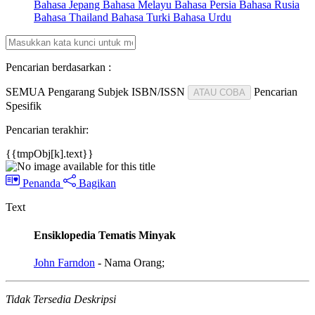
Bahasa Jepang
Bahasa Melayu
Bahasa Persia
Bahasa Rusia
Bahasa Thailand
Bahasa Turki
Bahasa Urdu
Pencarian berdasarkan :
SEMUA
Pengarang
Subjek
ISBN/ISSN
Pencarian
ATAU COBA
Spesifik
Pencarian terakhir:
{{tmpObj[k].text}}
Penanda
Bagikan
Text
Ensiklopedia Tematis Minyak
John Farndon
- Nama Orang;
Tidak Tersedia Deskripsi