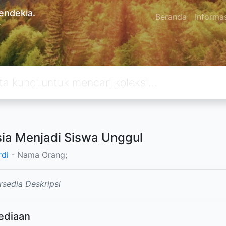
endekia.
Beranda
Informa
.
ia Menjadi Siswa Unggul
di
- Nama Orang;
rsedia Deskripsi
ediaan