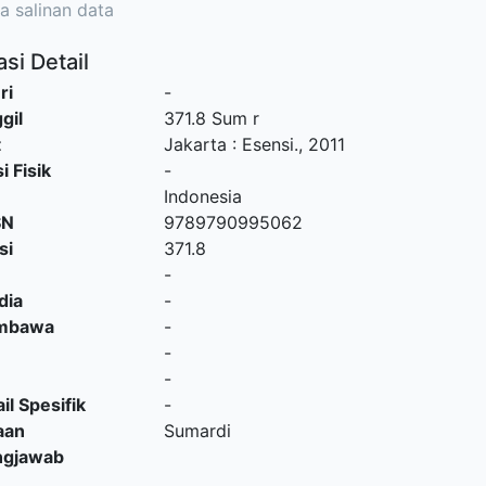
a salinan data
si Detail
ri
-
gil
371.8 Sum r
t
Jakarta
:
Esensi
.,
2011
i Fisik
-
Indonesia
SN
9789790995062
si
371.8
-
dia
-
embawa
-
-
-
il Spesifik
-
aan
Sumardi
ngjawab