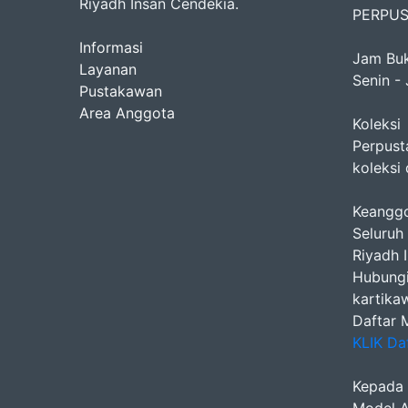
Riyadh Insan Cendekia.
PERPU
Informasi
Jam Buk
Layanan
Senin - 
Pustakawan
Area Anggota
Koleksi
Perpust
koleksi 
Keangg
Seluruh
Riyadh 
Hubungi
kartika
Daftar 
KLIK Da
Kepada 