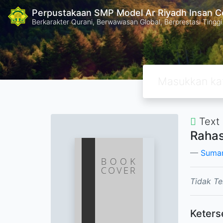
Perpustakaan SMP Model Ar Riyadh Insan C
Berkarakter Qurani, Berwawasan Global, Berprestasi Tinggi
Text
Rahas
Sumar
Tidak Te
Keters