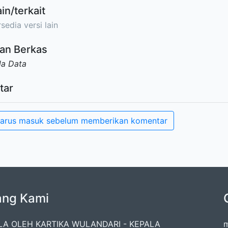
ain/terkait
sedia versi lain
an Berkas
da Data
tar
arus masuk sebelum memberikan komentar
ang Kami
LA OLEH KARTIKA WULANDARI - KEPALA
m