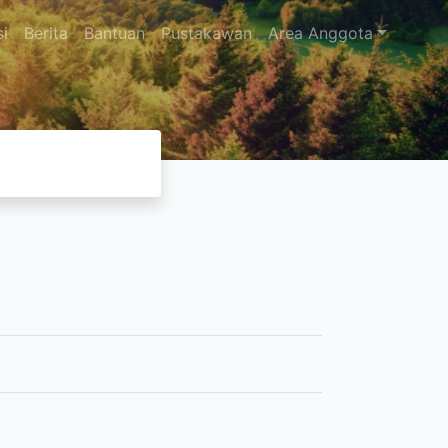
si
Berita
Bantuan
Pustakawan
Area Anggota