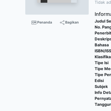
Tidak ad
Informa
Judul Se
Penanda
Bagikan
No. Pang
Penerbi
Deskrips
Bahasa
ISBN/IS
Klasifika
Tipe Isi
Tipe Me
Tipe P
Edisi
Subjek
Info Deta
Pernyat
Tanggu