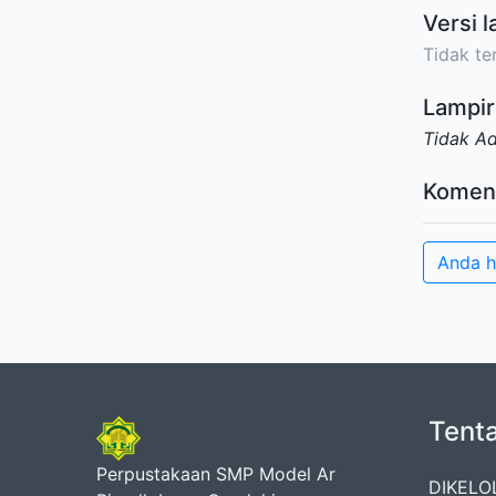
Versi l
Tidak ter
Lampir
Tidak A
Komen
Anda h
Tent
Perpustakaan SMP Model Ar
DIKELO